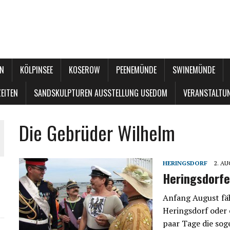
N
KÖLPINSEE
KOSEROW
PEENEMÜNDE
SWINEMÜNDE
EITEN
SANDSKULPTUREN AUSSTELLUNG USEDOM
VERANSTALTU
Die Gebrüder Wilhelm
HERINGSDORF
2. A
Heringsdorfe
Anfang August fäh
Heringsdorf oder 
paar Tage die sog