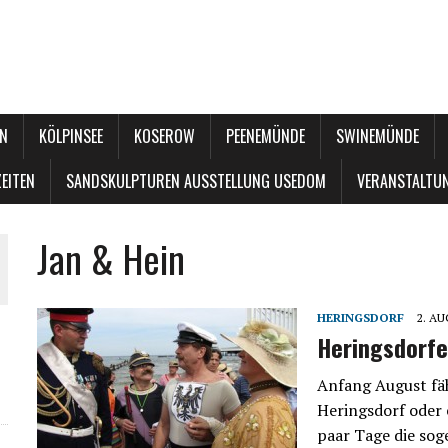
N
KÖLPINSEE
KOSEROW
PEENEMÜNDE
SWINEMÜNDE
EITEN
SANDSKULPTUREN AUSSTELLUNG USEDOM
VERANSTALTU
Jan & Hein
HERINGSDORF
2. A
Heringsdorfe
Anfang August fäh
Heringsdorf oder 
paar Tage die sog