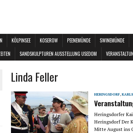
N
KÖLPINSEE
KOSEROW
PEENEMÜNDE
SWINEMÜNDE
EITEN
SANDSKULPTUREN AUSSTELLUNG USEDOM
VERANSTALTU
Linda Feller
HERINGSDORF
,
KARL
Veranstaltu
Heringsdorfer Kai
Heringsdorf Der K
Mitte August ins