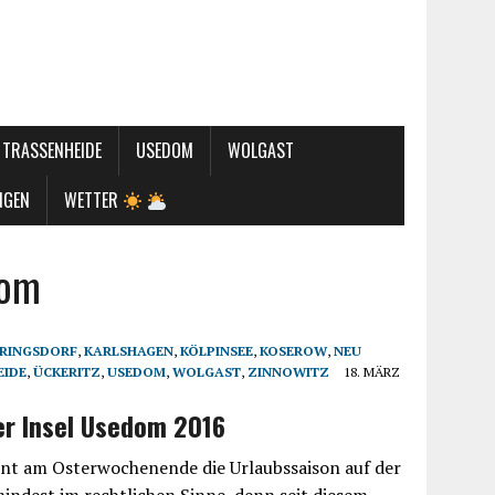
TRASSENHEIDE
USEDOM
WOLGAST
NGEN
WETTER
dom
RINGSDORF
,
KARLSHAGEN
,
KÖLPINSEE
,
KOSEROW
,
NEU
EIDE
,
ÜCKERITZ
,
USEDOM
,
WOLGAST
,
ZINNOWITZ
18. MÄRZ
er Insel Usedom 2016
nnt am Osterwochenende die Urlaubssaison auf der