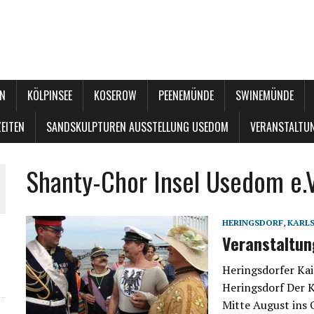
N
KÖLPINSEE
KOSEROW
PEENEMÜNDE
SWINEMÜNDE
EITEN
SANDSKULPTUREN AUSSTELLUNG USEDOM
VERANSTALTU
Shanty-Chor Insel Usedom e.V
HERINGSDORF
,
KARL
Veranstaltu
Heringsdorfer Kai
Heringsdorf Der K
Mitte August ins