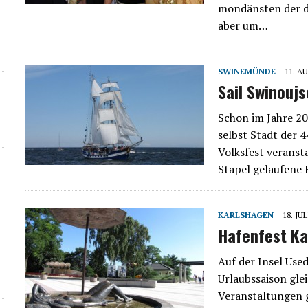
mondänsten der dr
aber um…
SWINEMÜNDE
11. A
Sail Swinoujs
Schon im Jahre 20
selbst Stadt der 4
Volksfest veranst
Stapel gelaufene 
KARLSHAGEN
18. JUL
Hafenfest Ka
Auf der Insel Us
Urlaubssaison gle
Veranstaltungen g