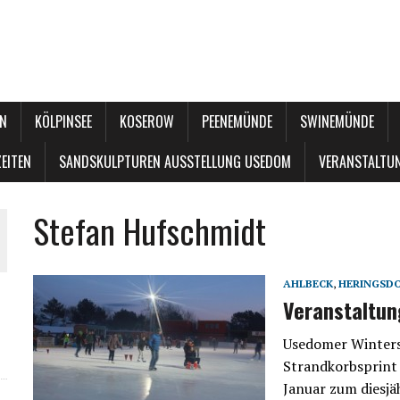
N
KÖLPINSEE
KOSEROW
PEENEMÜNDE
SWINEMÜNDE
EITEN
SANDSKULPTUREN AUSSTELLUNG USEDOM
VERANSTALTU
Stefan Hufschmidt
AHLBECK
,
HERINGSD
Veranstaltu
Usedomer Winters
Strandkorbsprint 
Januar zum diesjä