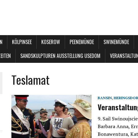
N
KÖLPINSEE
KOSEROW
PEENEMÜNDE
SWINEMÜNDE
EITEN
SANDSKULPTUREN AUSSTELLUNG USEDOM
VERANSTALTU
Teslamat
BANSIN
,
HERINGSDO
Veranstaltu
9. Sail Swinoujsc
Barbara Anna, Ern
Bonawentura, Kat