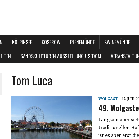
N
KÖLPINSEE
KOSEROW
PEENEMÜNDE
SWINEMÜNDE
EITEN
SANDSKULPTUREN AUSSTELLUNG USEDOM
VERANSTALTU
Tom Luca
WOLGAST
17. JUNI 2
49. Wolgast
Langsam aber sich
traditionellen Ha
ist es aber erst 