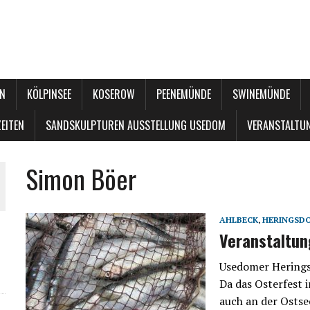
N
KÖLPINSEE
KOSEROW
PEENEMÜNDE
SWINEMÜNDE
EITEN
SANDSKULPTUREN AUSSTELLUNG USEDOM
VERANSTALTU
Simon Böer
AHLBECK
,
HERINGSD
Veranstaltu
Usedomer Herings
Da das Osterfest i
auch an der Ostse