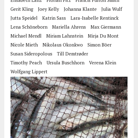
Elisabeth Lanz
Florian Fitz
Francis Fulton Smith
Gerit Kling
Joey Kelly
Johanna Klante
Julia Wulf
Jutta Speidel
Katrin Sass
Lara-Isabelle Rentinck
Lena Schöneborn
Mariella Ahrens
Max Giermann
Michael Mendl
Miriam Lahnstein
Mirja Du Mont
Nicole Mieth
Nikolaus Okonkwo
Simon Böer
Susan Sideropolous
Till Demtrøder
Timothy Peach
Ursula Buschhorn
Verena Klein
Wolfgang Lippert