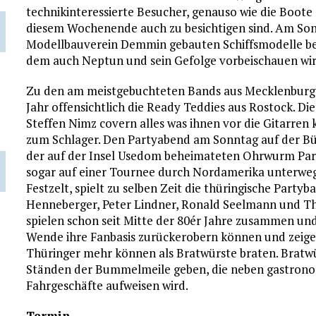
technikinteressierte Besucher, genauso wie die Boote 
diesem Wochenende auch zu besichtigen sind. Am S
Modellbauverein Demmin gebauten Schiffsmodelle bes
dem auch Neptun und sein Gefolge vorbeischauen wir
Zu den am meistgebuchteten Bands aus Mecklenburg
Jahr offensichtlich die Ready Teddies aus Rostock. Di
Steffen Nimz covern alles was ihnen vor die Gitarren
zum Schlager. Den Partyabend am Sonntag auf der Bü
der auf der Insel Usedom beheimateten Ohrwurm Partyb
sogar auf einer Tournee durch Nordamerika unterwegs
Festzelt, spielt zu selben Zeit die thüringische Party
Henneberger, Peter Lindner, Ronald Seelmann und Th
spielen schon seit Mitte der 80ér Jahre zusammen und
Wende ihre Fanbasis zurückerobern können und zeige
Thüringer mehr können als Bratwürste braten. Bratwü
Ständen der Bummelmeile geben, die neben gastrono
Fahrgeschäfte aufweisen wird.
Termin