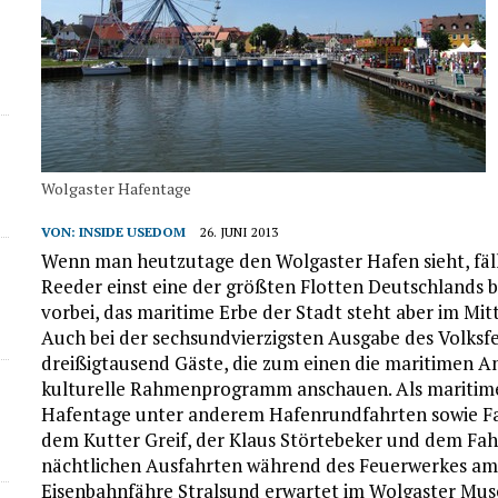
Wolgaster Hafentage
VON:
INSIDE USEDOM
26. JUNI 2013
Wenn man heutzutage den Wolgaster Hafen sieht, fällt
Reeder einst eine der größten Flotten Deutschlands be
vorbei, das maritime Erbe der Stadt steht aber im Mit
Auch bei der sechsundvierzigsten Ausgabe des Volksfe
dreißigtausend Gäste, die zum einen die maritimen A
kulturelle Rahmenprogramm anschauen. Als maritime
Hafentage unter anderem Hafenrundfahrten sowie Fa
dem Kutter Greif, der Klaus Störtebeker und dem Fahr
nächtlichen Ausfahrten während des Feuerwerkes am i
Eisenbahnfähre Stralsund erwartet im Wolgaster Mu