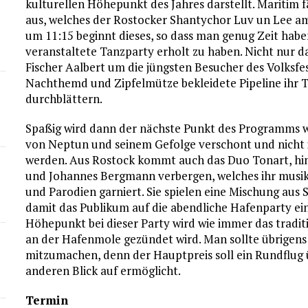
kulturellen Höhepunkt des Jahres darstellt. Maritim 
aus, welches der Rostocker Shantychor Luv un Lee am
um 11:15 beginnt dieses, so dass man genug Zeit habe
veranstaltete Tanzparty erholt zu haben. Nicht nur das
Fischer Aalbert um die jüngsten Besucher des Volksfe
Nachthemd und Zipfelmütze bekleidete Pipeline ihr
durchblättern.
Spaßig wird dann der nächste Punkt des Programms w
von Neptun und seinem Gefolge verschont und nicht i
werden. Aus Rostock kommt auch das Duo Tonart, hin
und Johannes Bergmann verbergen, welches ihr musi
und Parodien garniert. Sie spielen eine Mischung aus 
damit das Publikum auf die abendliche Hafenparty ei
Höhepunkt bei dieser Party wird wie immer das tradit
an der Hafenmole gezündet wird. Man sollte übrigens
mitzumachen, denn der Hauptpreis soll ein Rundflug ü
anderen Blick auf ermöglicht.
Termin