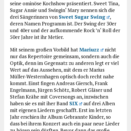
seine ominöse Kochshow präsentiert. Sweet Tina,
Sugar Annie und Swingin‘ Mary nennen sich die
drei Sängerinnen von
Sweet Sugar Swing
,
deren Namen Programm ist. Der Swing der 30er
und 40er und der aufkommende Rock ’n‘ Roll der
50er Jahre ist ihr Metier.
Mit seinem großen Vorbild hat
Mariuzz
nicht
nur das Repertoire gemeinsam, sondern auch die
Optik, denn im Gegensatz zu anderen legt er viel
Wert auf das Aussehen, mit dem er Marius
Müller-Westernhagen optisch doch recht nahe
kommt. Einst fingen Andreas Giersch, Frank
Engelmann, Jürgen Schötz, Robert Gläser und
Stefan Krähe mit Coversongs an, inzwischen
haben sie es mit iher Band
SIX
auf drei Alben
mit eigenen Liedern geschafft. Erst im letzten
Jahr erschien ihr Album Gebrannte Kinder, so
dass bei ihrem Konzert auch ein paar neue Lieder
zu hören sein dürften. Bevor dann das große