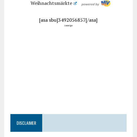
Weihnachtsmärkte
[asa sbu]3492056857[/asa]
Anzeige
DISCLAIMER