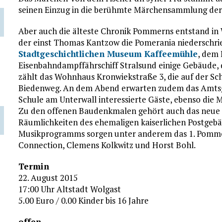
seinen Einzug in die berühmte Märchensammlung de
Aber auch die älteste Chronik Pommerns entstand in W
der einst Thomas Kantzow die Pomerania niederschrie
Stadtgeschichtlichen Museum Kaffeemühle
, dem
Eisenbahndampffährschiff Stralsund einige Gebäude, d
zählt das Wohnhaus Kronwiekstraße 3, die auf der Sch
Biedenweg. An dem Abend erwarten zudem das Amtsg
Schule am Unterwall interessierte Gäste, ebenso di
Zu den offenen Baudenkmalen gehört auch das neue Po
Räumlichkeiten des ehemaligen kaiserlichen Postgebäu
Musikprogramms sorgen unter anderem das 1. Pommer
Connection, Clemens Kolkwitz und Horst Bohl.
Termin
22. August 2015
17:00 Uhr Altstadt Wolgast
5.00 Euro / 0.00 Kinder bis 16 Jahre
offen