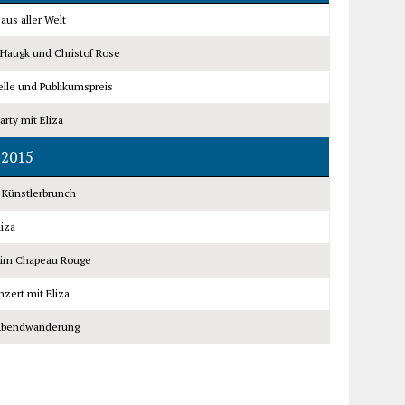
aus aller Welt
 Haugk und Christof Rose
elle und Publikumspreis
rty mit Eliza
 2015
 Künstlerbrunch
liza
e im Chapeau Rouge
zert mit Eliza
 Abendwanderung