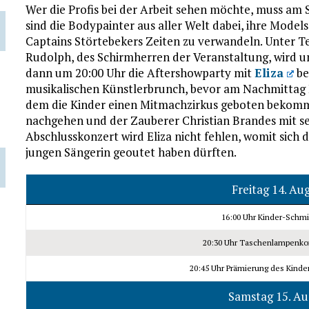
Wer die Profis bei der Arbeit sehen möchte, muss a
sind die Bodypainter aus aller Welt dabei, ihre Model
Captains Störtebekers Zeiten zu verwandeln. Unter T
Rudolph, des Schirmherren der Veranstaltung, wird u
dann um 20:00 Uhr die Aftershowparty mit
Eliza
be
musikalischen Künstlerbrunch, bevor am Nachmittag El
dem die Kinder einen Mitmachzirkus geboten bekomme
nachgehen und der Zauberer Christian Brandes mit se
Abschlusskonzert wird Eliza nicht fehlen, womit sich di
jungen Sängerin geoutet haben dürften.
Freitag 14. Au
16:00 Uhr Kinder-Schm
20:30 Uhr Taschenlampenkon
20:45 Uhr Prämierung des Kind
Samstag 15. Au