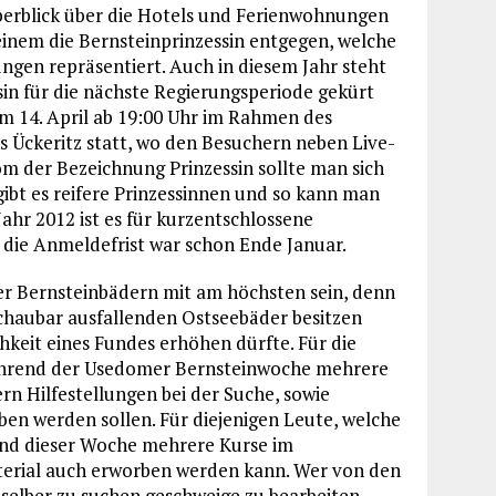
Überblick über die Hotels und Ferienwohnungen
inem die Bernsteinprinzessin entgegen, welche
ungen repräsentiert. Auch in diesem Jahr steht
sin für die nächste Regierungsperiode gekürt
am 14. April ab 19:00 Uhr im Rahmen des
 Ückeritz statt, wo den Besuchern neben Live-
m der Bezeichnung Prinzessin sollte man sich
gibt es reifere Prinzessinnen und so kann man
Jahr 2012 ist es für kurzentschlossene
 die Anmeldefrist war schon Ende Januar.
ier Bernsteinbädern mit am höchsten sein, denn
schaubar ausfallenden Ostseebäder besitzen
hkeit eines Fundes erhöhen dürfte. Für die
ährend der Usedomer Bernsteinwoche mehrere
n Hilfestellungen bei der Suche, sowie
ben werden sollen. Für diejenigen Leute, welche
end dieser Woche mehrere Kurse im
terial auch erworben werden kann. Wer von den
selber zu suchen geschweige zu bearbeiten,