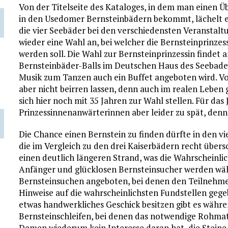
Von der Titelseite des Kataloges, in dem man einen 
in den Usedomer Bernsteinbädern bekommt, lächelt e
die vier Seebäder bei den verschiedensten Veranstalt
wieder eine Wahl an, bei welcher die Bernsteinprinzes
werden soll. Die Wahl zur Bernsteinprinzessin findet 
Bernsteinbäder-Balls im Deutschen Haus des Seebades
Musik zum Tanzen auch ein Buffet angeboten wird. Vo
aber nicht beirren lassen, denn auch im realen Leben 
sich hier noch mit 35 Jahren zur Wahl stellen. Für das 
Prinzessinnenanwärterinnen aber leider zu spät, denn
Die Chance einen Bernstein zu finden dürfte in den v
die im Vergleich zu den drei Kaiserbädern recht über
einen deutlich längeren Strand, was die Wahrscheinlic
Anfänger und glücklosen Bernsteinsucher werden w
Bernsteinsuchen angeboten, bei denen den Teilnehmer
Hinweise auf die wahrscheinlichsten Fundstellen gege
etwas handwerkliches Geschick besitzen gibt es währ
Bernsteinschleifen, bei denen das notwendige Rohma
Damen wiederum kein Interesse daran hat, die Steine 