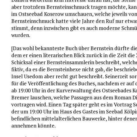
aber trotzdem Bernsteinschmuck tragen möchte, kann 
im Ostseebad Koserow umschauen, welche jeweils von 1
Bernsteinschmuck hatte viele Jahre den Ruf nur etwas
stimmt, denn inzwischen gibt es auch moderne Schmüc
wurden.
[Das wohl bekannteste Buch über Bernstein dürfte di
dem er einen literarischen Blick zurück in die Zeit die
Schicksal einer Bernsteinsammlerin beschreibt, welch
fiktiv, da es die Bernsteinhexe nicht gab, die besch
Insel Usedom aber recht gut beschreibt. Seinerzeit so
für die Veröffentlichung des Buches, nachdem er auf 
ab 19:00 Uhr in der Kurverwaltung des Ostseebades K
Bremer lauschen, welche Passagen aus dem Roman Di
vortragen wird. Einen Tag später geht es im Vortrag 
der um 19:00 Uhr im Haus des Gastes im Seebad Kölpin
befindlichen mittelalterlichen Bauwerke, hinter denen
annehmen könnte.