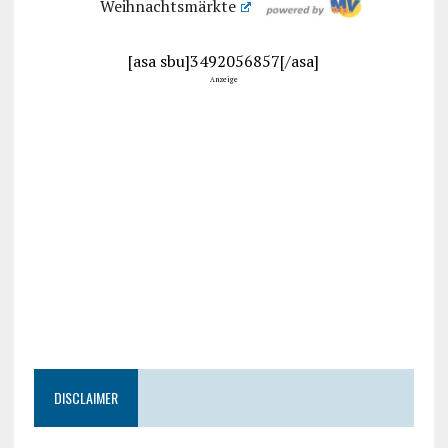
Weihnachtsmärkte
[asa sbu]3492056857[/asa]
Anzeige
DISCLAIMER