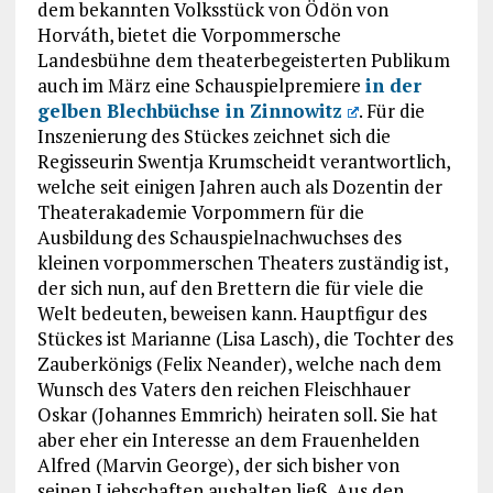
dem bekannten Volksstück von Ödön von
Horváth, bietet die Vorpommersche
Landesbühne dem theaterbegeisterten Publikum
auch im März eine Schauspielpremiere
in der
gelben Blechbüchse in Zinnowitz
. Für die
Inszenierung des Stückes zeichnet sich die
Regisseurin Swentja Krumscheidt verantwortlich,
welche seit einigen Jahren auch als Dozentin der
Theaterakademie Vorpommern für die
Ausbildung des Schauspielnachwuchses des
kleinen vorpommerschen Theaters zuständig ist,
der sich nun, auf den Brettern die für viele die
Welt bedeuten, beweisen kann. Hauptfigur des
Stückes ist Marianne (Lisa Lasch), die Tochter des
Zauberkönigs (Felix Neander), welche nach dem
Wunsch des Vaters den reichen Fleischhauer
Oskar (Johannes Emmrich) heiraten soll. Sie hat
aber eher ein Interesse an dem Frauenhelden
Alfred (Marvin George), der sich bisher von
seinen Liebschaften aushalten ließ. Aus den