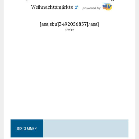
Weihnachtsmärkte
[asa sbu]3492056857[/asa]
Anzeige
DISCLAIMER